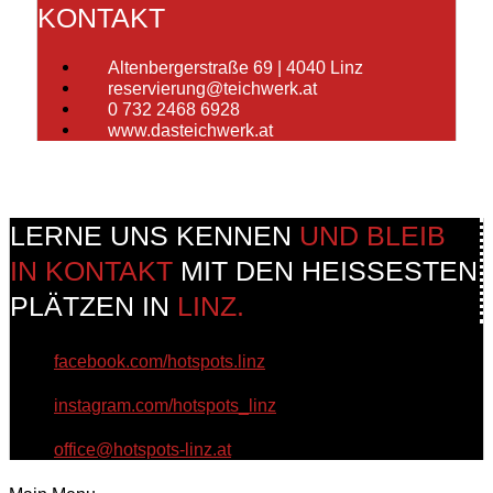
KONTAKT
Altenbergerstraße 69 | 4040 Linz
reservierung@teichwerk.at
0 732 2468 6928
www.dasteichwerk.at
LERNE UNS KENNEN
UND BLEIB
IN KONTAKT
MIT DEN HEISSESTEN
PLÄTZEN IN
LINZ.
facebook.com/hotspots.linz
instagram.com/hotspots_linz
office@hotspots-linz.at